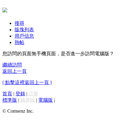
搜尋
版塊列表
用戶信息
熱帖
您訪問的頁面無手機頁面，是否進一步訪問電腦版？
繼續訪問
返回上一頁
[ 點擊這裡返回上一頁 ]
首頁
|
登錄
|
註冊
標準版
|
觸屏版
|
電腦版
|
© Comsenz Inc.