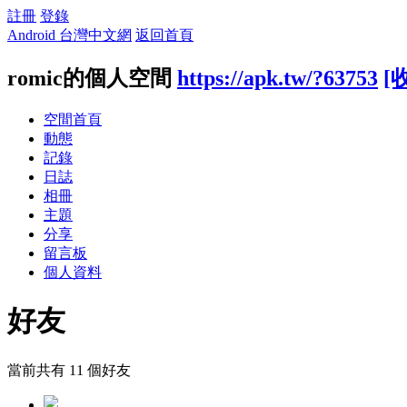
註冊
登錄
Android 台灣中文網
返回首頁
romic的個人空間
https://apk.tw/?63753
[
空間首頁
動態
記錄
日誌
相冊
主題
分享
留言板
個人資料
好友
當前共有
11
個好友