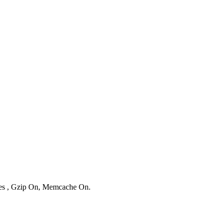
ries , Gzip On, Memcache On.