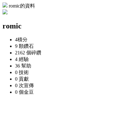
romic的資料
romic
4
積分
9 顆
鑽石
2162 個
碎鑽
4
經驗
36
幫助
0
技術
0
貢獻
0 次
宣傳
0 個
金豆