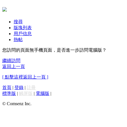
搜尋
版塊列表
用戶信息
熱帖
您訪問的頁面無手機頁面，是否進一步訪問電腦版？
繼續訪問
返回上一頁
[ 點擊這裡返回上一頁 ]
首頁
|
登錄
|
註冊
標準版
|
觸屏版
|
電腦版
|
© Comsenz Inc.