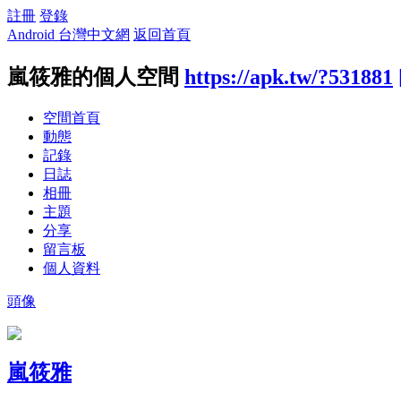
註冊
登錄
Android 台灣中文網
返回首頁
嵐筱雅的個人空間
https://apk.tw/?531881
空間首頁
動態
記錄
日誌
相冊
主題
分享
留言板
個人資料
頭像
嵐筱雅