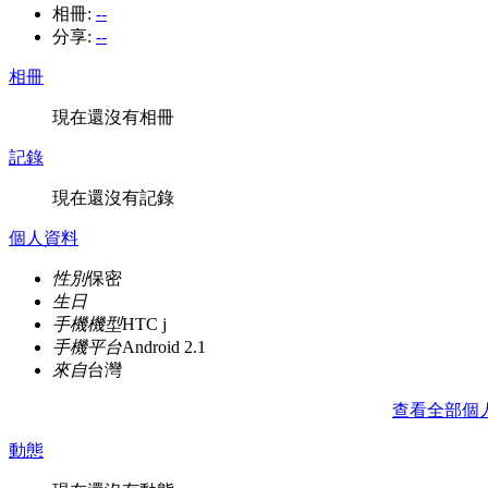
相冊:
--
分享:
--
相冊
現在還沒有相冊
記錄
現在還沒有記錄
個人資料
性別
保密
生日
手機機型
HTC j
手機平台
Android 2.1
來自
台灣
查看全部個
動態