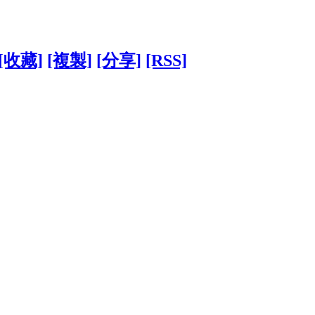
[收藏]
[複製]
[分享]
[RSS]