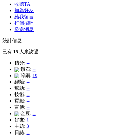
收聽TA
加為好友
給我留言
打個招呼
發送消息
統計信息
已有
15
人來訪過
積分:
--
鑽石:
--
碎鑽:
19
經驗:
--
幫助:
--
技術:
--
貢獻:
--
宣傳:
--
金豆:
--
好友:
1
主題:
3
日誌:
--