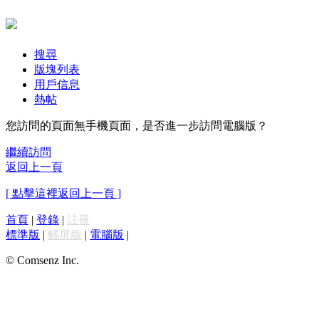
搜尋
版塊列表
用戶信息
熱帖
您訪問的頁面無手機頁面，是否進一步訪問電腦版？
繼續訪問
返回上一頁
[ 點擊這裡返回上一頁 ]
首頁
|
登錄
|
註冊
標準版
|
觸屏版
|
電腦版
|
© Comsenz Inc.