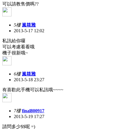
可以請教售價嗎??
5樓
嵐筱雅
2013-5-17 12:02
私訊給你囉
可以考慮看看哦
機子很新哦~
6樓
嵐筱雅
2013-5-18 23:27
有喜歡此手機可以私訊哦~~~~
7樓
final800917
2013-5-19 17:27
請問多少$$呢 =)