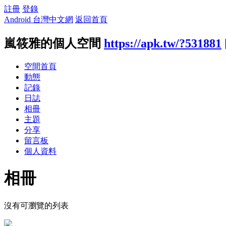
註冊
登錄
Android 台灣中文網
返回首頁
嵐筱雅的個人空間
https://apk.tw/?531881
空間首頁
動態
記錄
日誌
相冊
主題
分享
留言板
個人資料
相冊
沒有可瀏覽的列表