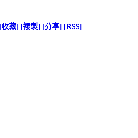
[收藏]
[複製]
[分享]
[RSS]