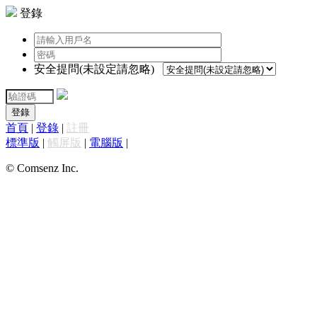
登錄
安全提問(未設定請忽略)
登錄
首頁
|
登錄
|
註冊
標準版
|
觸屏版
|
電腦版
|
© Comsenz Inc.