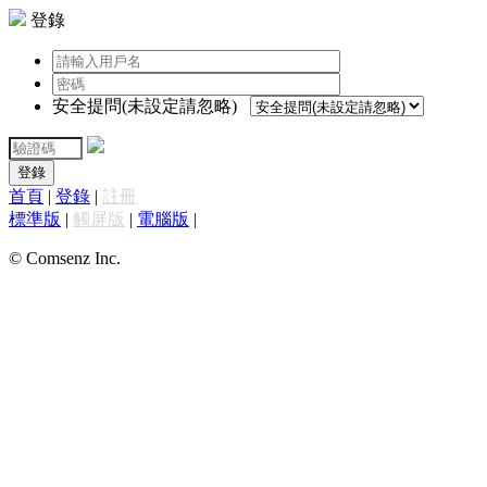
登錄
安全提問(未設定請忽略)
登錄
首頁
|
登錄
|
註冊
標準版
|
觸屏版
|
電腦版
|
© Comsenz Inc.