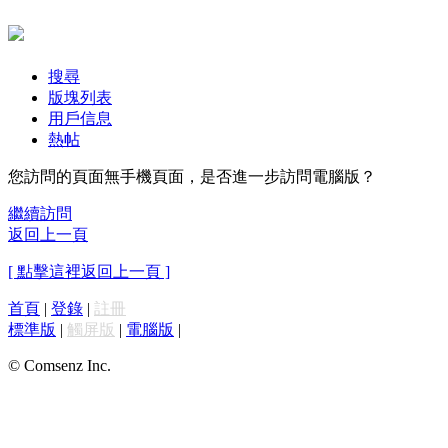
搜尋
版塊列表
用戶信息
熱帖
您訪問的頁面無手機頁面，是否進一步訪問電腦版？
繼續訪問
返回上一頁
[ 點擊這裡返回上一頁 ]
首頁
|
登錄
|
註冊
標準版
|
觸屏版
|
電腦版
|
© Comsenz Inc.