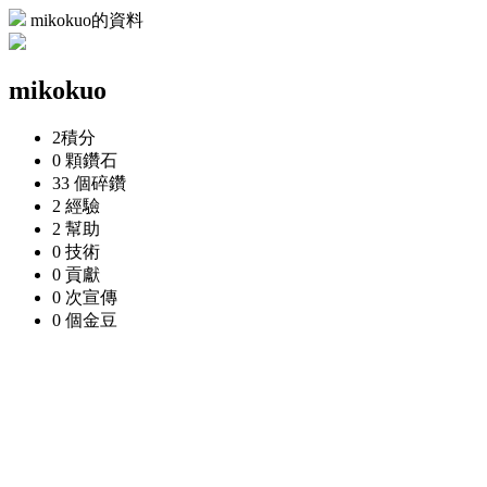
mikokuo的資料
mikokuo
2
積分
0 顆
鑽石
33 個
碎鑽
2
經驗
2
幫助
0
技術
0
貢獻
0 次
宣傳
0 個
金豆