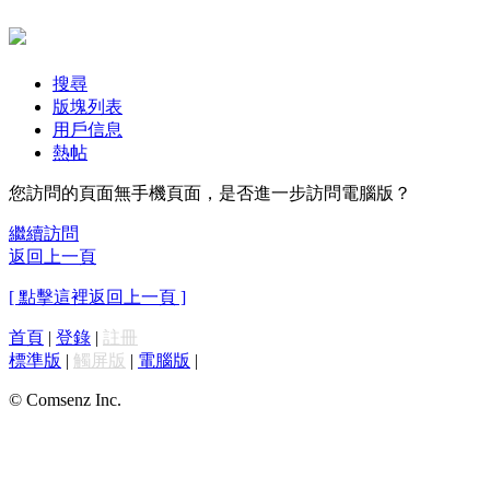
搜尋
版塊列表
用戶信息
熱帖
您訪問的頁面無手機頁面，是否進一步訪問電腦版？
繼續訪問
返回上一頁
[ 點擊這裡返回上一頁 ]
首頁
|
登錄
|
註冊
標準版
|
觸屏版
|
電腦版
|
© Comsenz Inc.