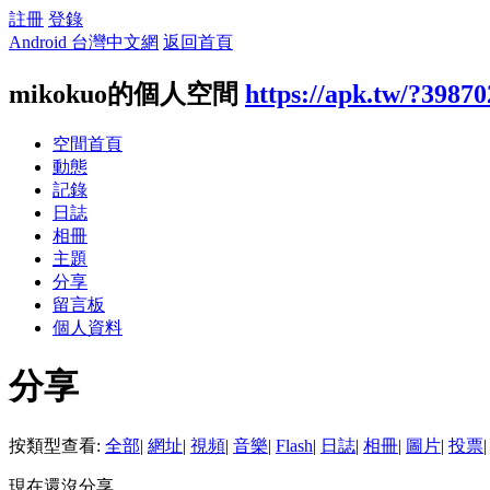
註冊
登錄
Android 台灣中文網
返回首頁
mikokuo的個人空間
https://apk.tw/?39870
空間首頁
動態
記錄
日誌
相冊
主題
分享
留言板
個人資料
分享
按類型查看:
全部
|
網址
|
視頻
|
音樂
|
Flash
|
日誌
|
相冊
|
圖片
|
投票
|
現在還沒分享