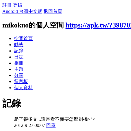
註冊
登錄
Android 台灣中文網
返回首頁
mikokuo的個人空間
https://apk.tw/?39870
空間首頁
動態
記錄
日誌
相冊
主題
分享
留言板
個人資料
記錄
爬了很多文...還是看不懂要怎麼刷機>"<
2012-9-27 00:07
回覆
|