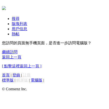
搜尋
版塊列表
用戶信息
熱帖
您訪問的頁面無手機頁面，是否進一步訪問電腦版？
繼續訪問
返回上一頁
[ 點擊這裡返回上一頁 ]
首頁
|
登錄
|
註冊
標準版
|
觸屏版
|
電腦版
|
© Comsenz Inc.