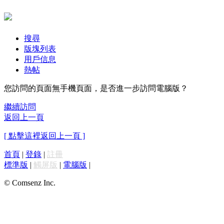
搜尋
版塊列表
用戶信息
熱帖
您訪問的頁面無手機頁面，是否進一步訪問電腦版？
繼續訪問
返回上一頁
[ 點擊這裡返回上一頁 ]
首頁
|
登錄
|
註冊
標準版
|
觸屏版
|
電腦版
|
© Comsenz Inc.