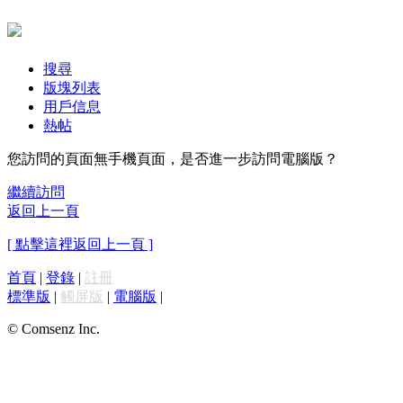
搜尋
版塊列表
用戶信息
熱帖
您訪問的頁面無手機頁面，是否進一步訪問電腦版？
繼續訪問
返回上一頁
[ 點擊這裡返回上一頁 ]
首頁
|
登錄
|
註冊
標準版
|
觸屏版
|
電腦版
|
© Comsenz Inc.