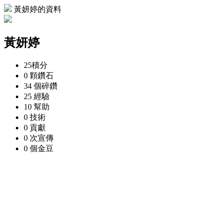
黃妍婷的資料
黃妍婷
25
積分
0 顆
鑽石
34 個
碎鑽
25
經驗
10
幫助
0
技術
0
貢獻
0 次
宣傳
0 個
金豆