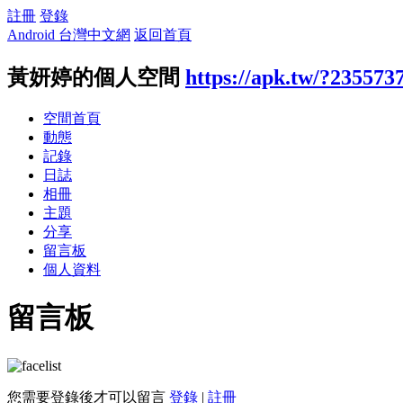
註冊
登錄
Android 台灣中文網
返回首頁
黃妍婷的個人空間
https://apk.tw/?235573
空間首頁
動態
記錄
日誌
相冊
主題
分享
留言板
個人資料
留言板
您需要登錄後才可以留言
登錄
|
註冊