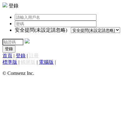
登錄
安全提問(未設定請忽略)
登錄
首頁
|
登錄
|
註冊
標準版
|
觸屏版
|
電腦版
|
© Comsenz Inc.