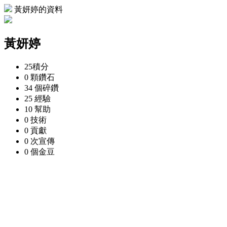
黃妍婷的資料
黃妍婷
25
積分
0 顆
鑽石
34 個
碎鑽
25
經驗
10
幫助
0
技術
0
貢獻
0 次
宣傳
0 個
金豆