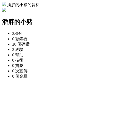
潘胖的小豬的資料
潘胖的小豬
2
積分
0 顆
鑽石
20 個
碎鑽
2
經驗
0
幫助
0
技術
0
貢獻
0 次
宣傳
0 個
金豆