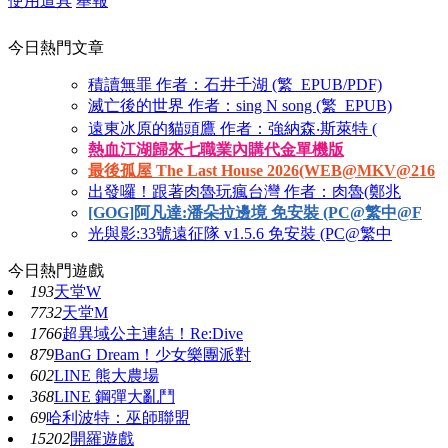
使用道具
舉報
今日熱門文章
積讀無罪 作者：石井千湖 (繁_EPUB/PDF)
滅亡後的世界 作者：sing N song (繁_EPUB)
遠東冰原的貓頭鷹 作者：強納森‧斯萊特 (
熱血江湖歸來七職業內購代金單機版
最後孤屋 The Last House 2026(WEB@MKV@216
出發囉！跟著肉魯玩瘋台灣 作者：肉魯(鄭兆
[GOG]阿凡達:潘朵拉邊境 免安裝 (PC@繁中@F
光與影:33號遠征隊 v1.5.6 免安裝 (PC@繁中
今日熱門遊戲
193
天堂W
7732
天堂M
1766
超異域公主連結！Re:Dive
879
BanG Dream！少女樂團派對
602
LINE 熊大農場
368
LINE 鋼彈大亂鬥
69
哈利波特：巫師聯盟
15202
開羅遊戲