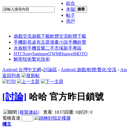
綜合
本版
搜尋
帖子
用戶
遊戲交流
遊戲下載
軟體交流
軟體下載
手機影視
桌布主題
漫畫小說
手機鈴聲
水族館
手機音樂
二手市場
新手專區
HTC
Sony
Samsung
TWM
Huawei
MOTO
解密技術
繁化技術
Android 台灣中文網
»
討論區
›
Android 遊戲/軟體/繁化/交流
›
An
返回列表
[討論]
哈哈 官方昨日鎖號
[複製連結]
查看:
1837
|
回覆:
0
|
好評:
0
電梯直達
樓主