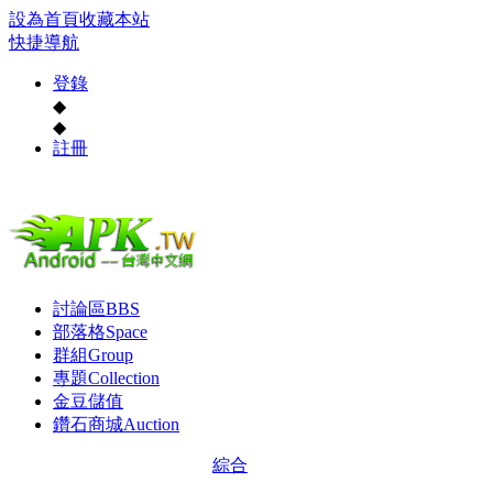
設為首頁
收藏本站
快捷導航
登錄
◆
◆
註冊
討論區
BBS
部落格
Space
群組
Group
專題
Collection
金豆儲值
鑽石商城
Auction
綜合