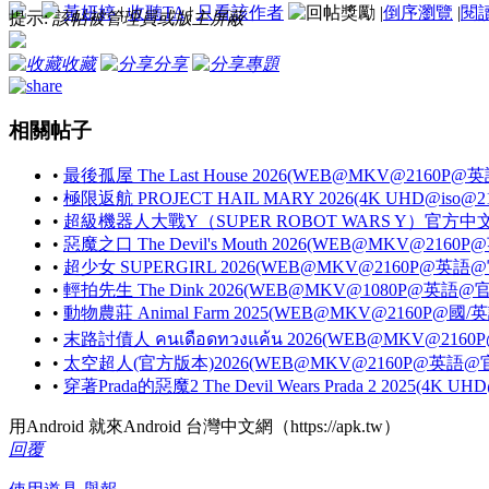
黃妍婷
|
收聽TA
|
只看該作者
|
倒序瀏覽
|
閱
提示:
該帖被管理員或版主屏蔽
收藏
分享
專題
相關帖子
•
最後孤屋 The Last House 2026(WEB@MKV@2160
•
極限返航 PROJECT HAIL MARY 2026(4K UHD@is
•
超級機器人大戰Y（SUPER ROBOT WARS Y）官方中文週
•
惡魔之口 The Devil's Mouth 2026(WEB@MKV@21
•
超少女 SUPERGIRL 2026(WEB@MKV@2160P@英
•
輕拍先生 The Dink 2026(WEB@MKV@1080P@英語
•
動物農莊 Animal Farm 2025(WEB@MKV@2160P@
•
末路討債人 คนเดือดทวงแค้น 2026(WEB@MKV@21
•
太空超人(官方版本)2026(WEB@MKV@2160P@英語
•
穿著Prada的惡魔2 The Devil Wears Prada 2 2025
用Android 就來Android 台灣中文網（https://apk.tw）
回覆