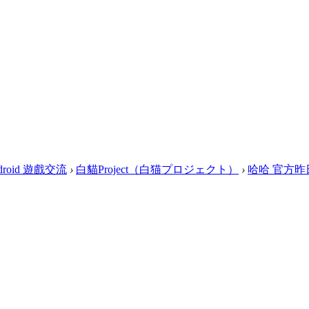
droid 遊戲交流
›
白貓Project（白猫プロジェクト）
›
哈哈 官方昨