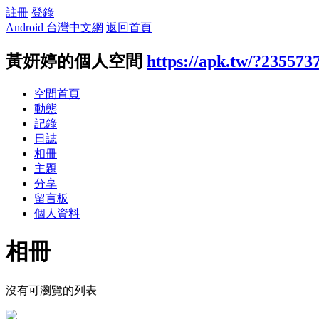
註冊
登錄
Android 台灣中文網
返回首頁
黃妍婷的個人空間
https://apk.tw/?235573
空間首頁
動態
記錄
日誌
相冊
主題
分享
留言板
個人資料
相冊
沒有可瀏覽的列表