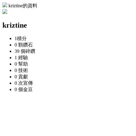
kriztine的資料
kriztine
1
積分
0 顆
鑽石
39 個
碎鑽
1
經驗
0
幫助
0
技術
0
貢獻
0 次
宣傳
0 個
金豆