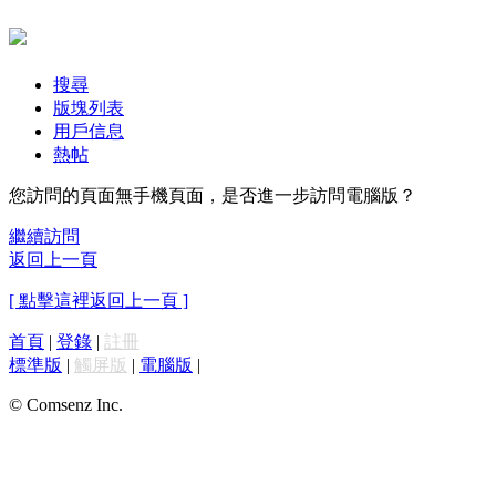
搜尋
版塊列表
用戶信息
熱帖
您訪問的頁面無手機頁面，是否進一步訪問電腦版？
繼續訪問
返回上一頁
[ 點擊這裡返回上一頁 ]
首頁
|
登錄
|
註冊
標準版
|
觸屏版
|
電腦版
|
© Comsenz Inc.