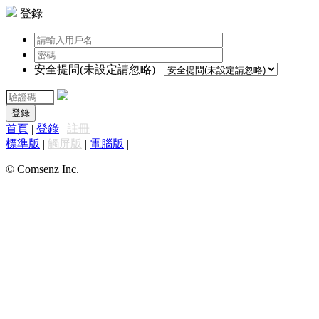
登錄
安全提問(未設定請忽略)
登錄
首頁
|
登錄
|
註冊
標準版
|
觸屏版
|
電腦版
|
© Comsenz Inc.