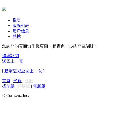
搜尋
版塊列表
用戶信息
熱帖
您訪問的頁面無手機頁面，是否進一步訪問電腦版？
繼續訪問
返回上一頁
[ 點擊這裡返回上一頁 ]
首頁
|
登錄
|
註冊
標準版
|
觸屏版
|
電腦版
|
© Comsenz Inc.