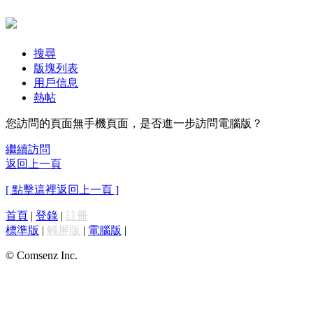
搜尋
版塊列表
用戶信息
熱帖
您訪問的頁面無手機頁面，是否進一步訪問電腦版？
繼續訪問
返回上一頁
[ 點擊這裡返回上一頁 ]
首頁
|
登錄
|
註冊
標準版
|
觸屏版
|
電腦版
|
© Comsenz Inc.