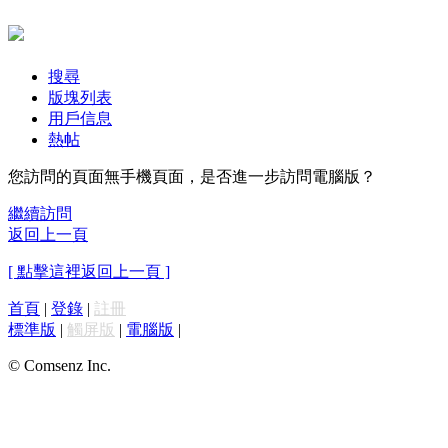
搜尋
版塊列表
用戶信息
熱帖
您訪問的頁面無手機頁面，是否進一步訪問電腦版？
繼續訪問
返回上一頁
[ 點擊這裡返回上一頁 ]
首頁
|
登錄
|
註冊
標準版
|
觸屏版
|
電腦版
|
© Comsenz Inc.