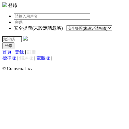
登錄
安全提問(未設定請忽略)
登錄
首頁
|
登錄
|
註冊
標準版
|
觸屏版
|
電腦版
|
© Comsenz Inc.