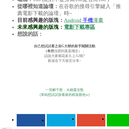
從哪裡知道論壇：
在谷歌的搜尋引擎鍵入「推
薦電影下載的論壇」時~
目前感興趣的版塊：
Android
手機
漫畫
未來感興趣的版塊：
電影下載專區
想說的話：
自己想試試看之前G大辦的新手闖關活動
（有些
沒跟到真是殘念
），
話說大家都花多久上A2呢?
歡迎在下方留言分享~
一笑解千愁，火鍋還沒熟
(單純想試試按看新的框架顏色w)