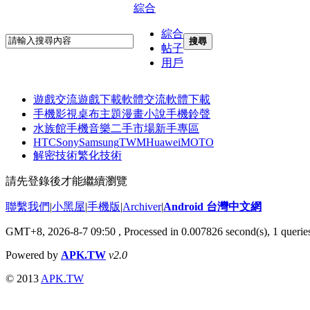
綜合
綜合
搜尋
帖子
用戶
遊戲交流
遊戲下載
軟體交流
軟體下載
手機影視
桌布主題
漫畫小說
手機鈴聲
水族館
手機音樂
二手市場
新手專區
HTC
Sony
Samsung
TWM
Huawei
MOTO
解密技術
繁化技術
請先登錄後才能繼續瀏覽
聯繫我們
|
小黑屋
|
手機版
|
Archiver
|
Android 台灣中文網
GMT+8, 2026-8-7 09:50
, Processed in 0.007826 second(s), 1 quer
Powered by
APK.TW
v2.0
© 2013
APK.TW