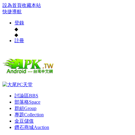
設為首頁
收藏本站
快捷導航
登錄
◆
◆
註冊
討論區
BBS
部落格
Space
群組
Group
專題
Collection
金豆儲值
鑽石商城
Auction