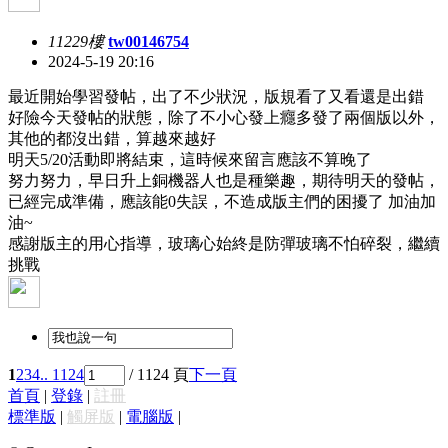
11229樓
tw00146754
2024-5-19 20:16
最近開始學習發帖，出了不少狀況，版規看了又看還是出錯
好險今天發帖的狀態，除了不小心發上癮多發了兩個版以外，
其他的都沒出錯，算越來越好
明天5/20活動即將結束，這時候來留言應該不算晚了
努力努力，早日升上銅機器人也是種樂趣，期待明天的發帖，
已經完成準備，應該能0失誤，不造成版主們的困擾了
加油加
油~
感謝版主的用心指導，玻璃心始終是防彈玻璃不怕碎裂，繼續
挑戰
1
2
3
4
.. 1124
/ 1124 頁
下一頁
首頁
|
登錄
|
註冊
標準版
|
觸屏版
|
電腦版
|