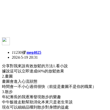
11230樓
meg4025
2024-5-19 20:31
分享對我來說有效放鬆的方法1.看小說
據說這可以立即達成60%的放鬆效果
2.畫圖
畫圖會進入心流狀態
時間會一不小心過得很快（前提是畫圖不是你的職業）
3.散步
年紀漸長的我逐漸發現散步的樂趣
中午飯後走動幫助消化本來只是老生常談
現在可以細細品嚐到散步對身體的益處