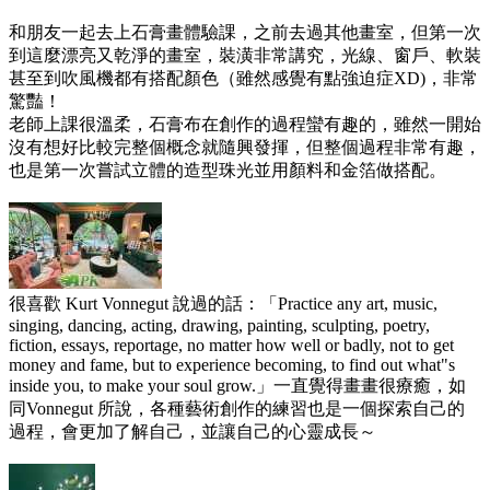
和朋友一起去上石膏畫體驗課，之前去過其他畫室，但第一次
到這麼漂亮又乾淨的畫室，裝潢非常講究，光線、窗戶、軟裝
甚至到吹風機都有搭配顏色（雖然感覺有點強迫症XD)，非常
驚豔！
老師上課很溫柔，石膏布在創作的過程蠻有趣的，雖然一開始
沒有想好比較完整個概念就隨興發揮，但整個過程非常有趣，
也是第一次嘗試立體的造型珠光並用顏料和金箔做搭配。
很喜歡 Kurt Vonnegut 說過的話：「Practice any art, music,
singing, dancing, acting, drawing, painting, sculpting, poetry,
fiction, essays, reportage, no matter how well or badly, not to get
money and fame, but to experience becoming, to find out what"s
inside you, to make your soul grow.」一直覺得畫畫很療癒，如
同Vonnegut 所說，各種藝術創作的練習也是一個探索自己的
過程，會更加了解自己，並讓自己的心靈成長～