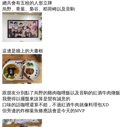
總共會有五校的人形立牌
烏野、青葉、梟谷、稻荷崎以及音駒
這邊是牆上的大畫框
跟朋友分別點了烏野的雞肉咖哩飯以及音駒的紅酒牛肉燉飯
我覺得以擺盤來說算是蠻有誠意的
口味的話咖哩還算不錯，不過紅酒牛肉就像料理包XD
但旁邊的炸柳葉魚條應該會是今天的MVP