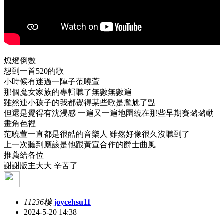
熄燈倒數
想到一首520的歌
小時候有迷過一陣子范曉萱
那個魔女家族的專輯聽了無數無數遍
雖然連小孩子的我都覺得某些歌是尷尬了點
但還是覺得有沈浸感 一遍又一遍地圍繞在那些早期賽璐璐動
畫角色裡
范曉萱一直都是很酷的音樂人 雖然好像很久沒聽到了
上一次聽到應該是他跟黃宣合作的爵士曲風
推薦給各位
謝謝版主大大 辛苦了
11236樓
joycehsu11
2024-5-20 14:38