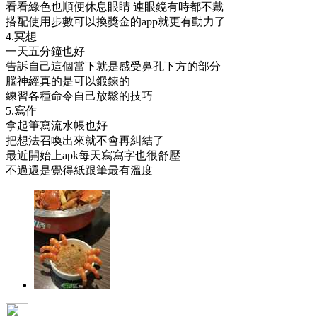
看看綠色也順便休息眼睛 連眼鏡有時都不戴
搭配使用步數可以換獎金的app就更有動力了
4.冥想
一天五分鐘也好
告訴自己這個當下就是感受鼻孔下方的部分
腦神經真的是可以鍛鍊的
練習各種命令自己放鬆的技巧
5.寫作
拿起筆寫流水帳也好
把想法召喚出來就不會再糾結了
最近開始上apk每天寫寫字也很舒壓
不過還是覺得紙跟筆最有溫度