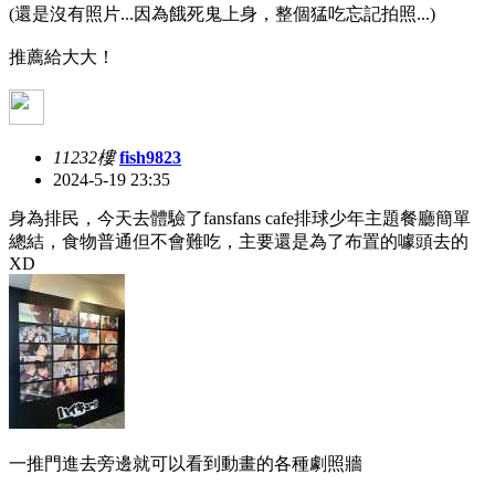
(還是沒有照片...因為餓死鬼上身，整個猛吃忘記拍照...)
推薦給大大！
11232樓
fish9823
2024-5-19 23:35
身為排民，今天去體驗了fansfans cafe排球少年主題餐廳簡單
總結，食物普通但不會難吃，主要還是為了布置的噱頭去的
XD
一推門進去旁邊就可以看到動畫的各種劇照牆