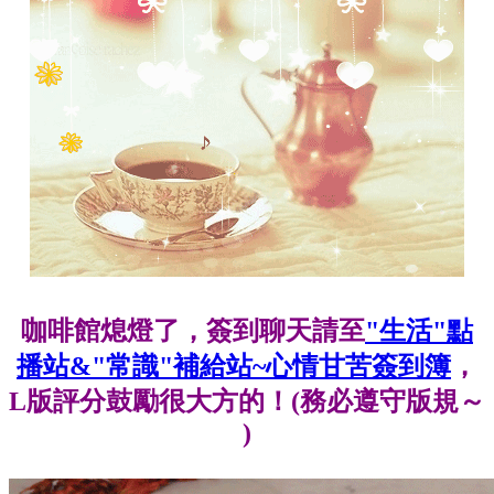
咖啡館熄燈了，簽到聊天請至
"生活"點
播站&"常識"補給站~心情甘苦簽到簿
，
L版評分鼓勵很大方的！(務必遵守版規～
)