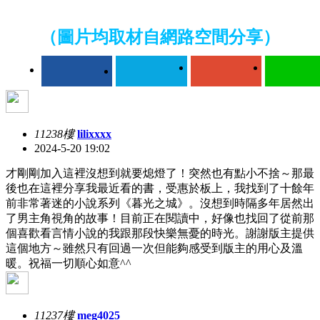
（圖片均取材自網路空間分享）
11238樓
lilixxxx
2024-5-20 19:02
才剛剛加入這裡沒想到就要熄燈了！突然也有點小不捨～那最
後也在這裡分享我最近看的書，受惠於板上，我找到了十餘年
前非常著迷的小說系列《暮光之城》。沒想到時隔多年居然出
了男主角視角的故事！目前正在閱讀中，好像也找回了從前那
個喜歡看言情小說的我跟那段快樂無憂的時光。謝謝版主提供
這個地方～雖然只有回過一次但能夠感受到版主的用心及溫
暖。祝福一切順心如意^^
11237樓
meg4025