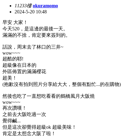
11233樓
okuramomo
2024-5-20 10:48
早安 大家！
今天520，是這邊的最後一天。
滿滿的不捨，肯定要來簽到的。
話說，周末去了林口的三井~
wow~~~
超酷的耶!
超級像在日本的
外區佈置的滿滿櫻花
超美！
(抱歉沒有拍到照片分享給大大，整個有點忙...的在購物)
然後也吃了一直想吃看看的鶴橋風月大阪燒
wow~~~
再次讚嘆！
之前去大阪吃過一次
覺得鹹...
但是這次卻覺得超級ok 超級美味！
肯定是太想念大阪了啦！