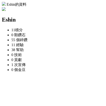
Eshin的資料
Eshin
11
積分
0 顆
鑽石
55 個
碎鑽
11
經驗
38
幫助
0
技術
0
貢獻
1 次
宣傳
0 個
金豆