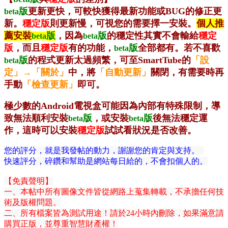
版
更新更快，可較快獲得最新功能或BUG的修正更
beta
新。
穩定版
則更新慢，可視您的需要擇一安裝。
個人推
薦安
裝
版
，因為
版
的穩定性其實不會輸給
穩定
beta
beta
版
，而且
穩定版
有的功能，
版
全部都有。若不喜歡
beta
版
的程式更新太過頻繁，可至SmartTube的
「設
beta
定」→「關於」
中，將
「自動更新」
關閉，有需要時再
手動
「檢查更新」
即可。
極少數的Android電視盒可能因為內部有特殊限制，導
致無法順利安裝
版
，或安裝
版
後無法穩定運
beta
beta
作，這時可以安裝
穩定版
試試看狀況是否改善。
您的評分，就是我發帖的動力，謝謝您的肯定與支持。
快速評分，碎鑽和幫助是網站每日給的，不會扣個人的。
【免責聲明】
一、本帖中所有圖像文件皆從網路上蒐集轉載，不承擔任何技
術及版權問題。
二、所有檔案皆為測試用途！請於24小時內刪除，如果滿意請
購買正版，並尊重智慧財產權！