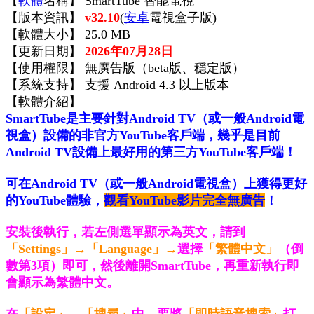
【
軟體
名稱】 SmartTube 智能電視
【版本資訊】
v32.10
(
安卓
電視盒子版)
【軟體大小】 25.0 MB
【更新日期】
2026年07月28日
【使用權限】 無廣告版（beta版、穩定版）
【系統支持】 支援 Android 4.3 以上版本
【軟體介紹】
SmartTube是主要針對Android TV（或一般Android電
視盒）設備的非官方YouTube客戶端，幾乎是目前
Android TV設備上最好用的第三方YouTube客戶端！
可在Android TV（或一般Android電視盒）上獲得更好
的YouTube體驗，
觀看YouTube影片完全無廣告
！
安裝後執行，若左側選單顯示為英文，請到
「Settings」→「Language」→
選擇
「繁體中文」
（倒
數第3項）即可，然後離開SmartTube，再重新執行即
會顯示為繁體中文。
在
「設定」→「搜尋」
中，要將
「即時語音搜索」
打