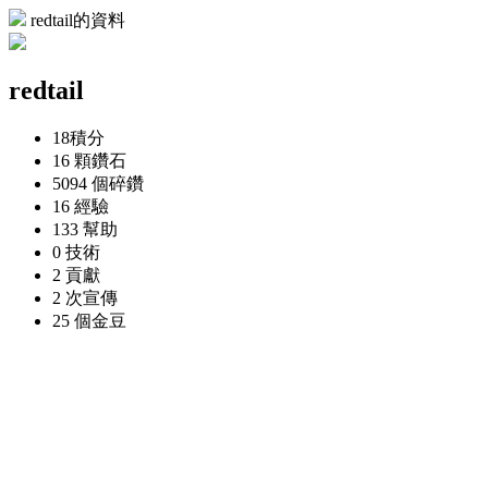
redtail的資料
redtail
18
積分
16 顆
鑽石
5094 個
碎鑽
16
經驗
133
幫助
0
技術
2
貢獻
2 次
宣傳
25 個
金豆