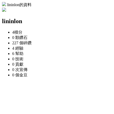
lininlon的資料
lininlon
4
積分
0 顆
鑽石
227 個
碎鑽
4
經驗
6
幫助
0
技術
0
貢獻
0 次
宣傳
0 個
金豆