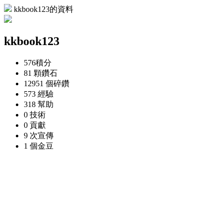
kkbook123的資料
kkbook123
576
積分
81 顆
鑽石
12951 個
碎鑽
573
經驗
318
幫助
0
技術
0
貢獻
9 次
宣傳
1 個
金豆