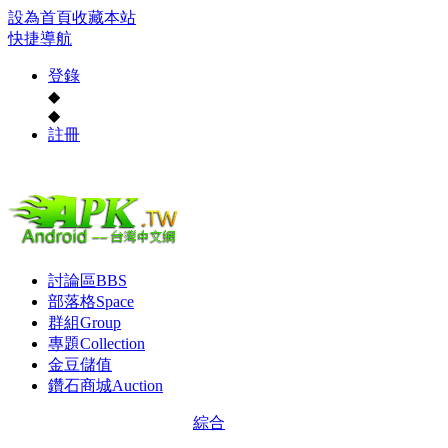
設為首頁
收藏本站
快捷導航
登錄
◆
◆
註冊
討論區
BBS
部落格
Space
群組
Group
專題
Collection
金豆儲值
鑽石商城
Auction
綜合