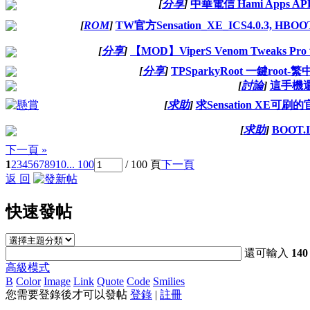
[
分享
]
中華電信 Hami Apps APK
[
ROM
]
TW官方Sensation_XE_ICS4.0.3, HB
[
分享
]
【MOD】ViperS Venom Tweaks 
[
分享
]
TPSparkyRoot 一鍵root-
[
討論
]
這手機
[
求助
]
求Sensation XE可
[
求助
]
BOOT.
下一頁 »
1
2
3
4
5
6
7
8
9
10
... 100
/ 100 頁
下一頁
返 回
快速發帖
還可輸入
140
高級模式
B
Color
Image
Link
Quote
Code
Smilies
您需要登錄後才可以發帖
登錄
|
註冊