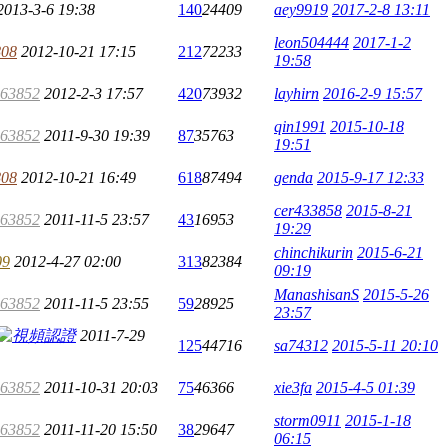
2013-3-6 19:38
140
24409
aey9919
2017-2-8 13:11
leon504444
2017-1-2
808
2012-10-21 17:15
212
72233
19:58
963852
2012-2-3 17:57
420
73932
layhirn
2016-2-9 15:57
qin1991
2015-10-18
963852
2011-9-30 19:39
87
35763
19:51
808
2012-10-21 16:49
618
87494
genda
2015-9-17 12:33
cer433858
2015-8-21
963852
2011-11-5 23:57
43
16953
19:29
chinchikurin
2015-6-21
09
2012-4-27 02:00
313
82384
09:19
ManashisanS
2015-5-26
963852
2011-11-5 23:55
59
28925
23:57
2011-7-29
125
44716
sa74312
2015-5-11 20:10
963852
2011-10-31 20:03
75
46366
xie3fa
2015-4-5 01:39
storm0911
2015-1-18
963852
2011-11-20 15:50
38
29647
06:15