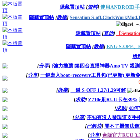
隱藏置頂帖
[
資料
]
使用ANDROI
隱藏置頂帖
[
教學
]
Sensation S-off.ClockWorkMod
...
隱藏置頂帖
[
其他
]
【Sensat
隱藏置頂帖
[
教學
]
ENG S-OFF、
版
[
分享
]
[強力推薦]第四台直播神器Amo TV 親
[
分享
]
一鍵寫入boot+recovery工具包(已更新) 更
[
教學
]
ㄧ鍵 S-OFF 1.27/1.29可解
[
求助
]
Z710e刷RUU卡在39%
[
求助
]
如何
[
分享
]
不知有沒人發現這支手機
[
已解決
]
開不了機無法進
[
分享
]
台版官方RUU 3.33