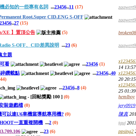
D手機必知的一些專有名詞
...
2
3
4
5
6
..
11
(17)
zaqwert
.Permanent Root.Super CID.ENG S-OFF
zaqwert
2
3
4
5
6
..
27
(15)
ion/XE 】置頂公告
(5)
broken0
Radio S-OFF、CID差異說明
...
2
3
(6)
zaqwert
塊主題
x123456
測可看
...
2
3
4
5
6
(1)
14 13:57
新免碎鑽載點
...
2
3
4
5
6
..
40
x123456
(44)
20 20:15
x123456
...
2
3
4
5
6
..
8
(4)
25 01:39
-
[回帖獎勵
100
]
(0)
hemlboy
安裝遊戲檔
(0)
jery0919
可以連U6車機當導航專用機?
(0)
陳真
201
HOOT一直重複開機
...
2
(0)
tguj
2013
.709.106
...
2
3
(6)
ppsing2