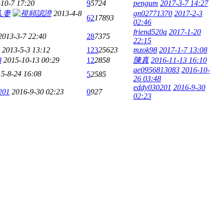
10-7 17:20
9
5724
pengum
2017-3-7 14:27
人妻
2013-4-8
gn02771370
2017-2-3
62
17893
02:46
friend520a
2017-1-20
2013-3-7 22:40
28
7375
22:15
2013-5-3 13:12
123
25623
mzok98
2017-1-7 13:08
8
2015-10-13 00:29
12
2858
陳真
2016-11-13 16:10
ae0956813083
2016-10-
5-8-24 16:08
5
2585
26 03:48
eddy030201
2016-9-30
201
2016-9-30 02:23
0
927
02:23