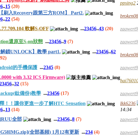
ppsing2
5
6
..
15
(20)
 【刷入Recovery跟第三方ROM】 Part2.
broken0
5
6
..
22
(54)
 1.77.709.104 軟解S-OFF
...
2
3
4
5
6
..
43
(20)
zaqwert
ation還原至S-on狀態
...
2
3
4
5
6
..
9
(7)
zaqwert
【解鎖UNLOCK】教學 part1.
...
2
3
4
5
6
..
62
broken0
(92)
droid的手機保護
...
2
3
4
5
(8)
zaqwert
0000 with 3.32 ICS Firmware)
hai7601
2
3
4
5
6
..
32
(15)
 Backup(鈦備份)教學
...
2
3
4
5
6
(17)
zaqwert
 的解釋！！讓你更進一步了解HTC Sensation
lkk6236
5
6
..
13
(14)
14:34
國的RUU全部
...
2
3
4
5
6
..
8
(7)
zaqwert
s [PG58IMG.zip](全部基頻) 1月12有更新
...
2
3
4
(4)
zaqwert