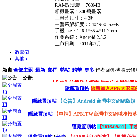
RAM記憶體：768MB
相機畫素：800萬畫素
主螢幕尺寸：4.3吋
主螢幕解析度：540*960 pixels
手機size：126.1*65.4*11.3mm
作業系統：Android 2.3.2
上市日期：2011年5月
教學
63
其他
51
新窗
全部主題
最新
熱門
熱帖
精華
更多
作者
回覆/查看
最後
公告:
隱藏置頂帖
給新加入APK大家庭
【公告】版務及特殊組獎勵總規範!! 20
【公告】Android台灣中文網版務總規範 (2
隱藏置頂帖
【公告】Android 台灣中文網總版規 (201
【申請】APK.TW台灣中文網職務招募區(201
隱藏置頂帖
【申請】APK.TW台灣中文網職務招募區(201
【公告】簽到斷簽/帖子審核/頭像未更換
隱藏置頂帖
【2016/09/0
隱藏置頂帖
[
分享
]
【3/19更新3.0版本】【刷機必備