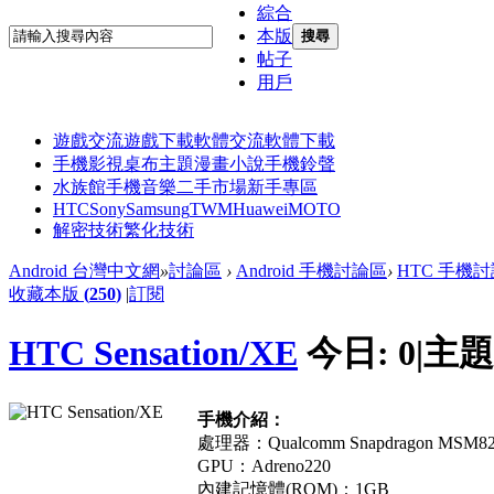
綜合
本版
搜尋
帖子
用戶
遊戲交流
遊戲下載
軟體交流
軟體下載
手機影視
桌布主題
漫畫小說
手機鈴聲
水族館
手機音樂
二手市場
新手專區
HTC
Sony
Samsung
TWM
Huawei
MOTO
解密技術
繁化技術
Android 台灣中文網
»
討論區
›
Android 手機討論區
›
HTC 手機
收藏本版
(
250
)
|
訂閱
HTC Sensation/XE
今日:
0
|
主題
手機介紹：
處理器：Qualcomm Snapdragon MSM82
GPU：Adreno220
內建記憶體(ROM)：1GB