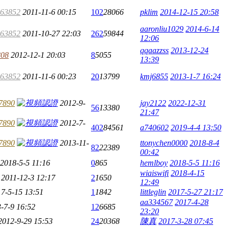
963852
2011-11-6 00:15
102
28066
pklim
2014-12-15 20:58
aaronliu1029
2014-6-14
963852
2011-10-27 22:03
262
59844
12:06
qqaazzss
2013-12-24
808
2012-12-1 20:03
8
5055
13:39
963852
2011-11-6 00:23
20
13799
kmj6855
2013-1-7 16:24
7890
2012-9-
jay2122
2022-12-31
56
13380
21:47
7890
2012-7-
402
84561
a740602
2019-4-4 13:50
7890
2013-11-
ttonychen0000
2018-8-4
82
22389
00:42
2018-5-5 11:16
0
865
hemlboy
2018-5-5 11:16
wiaiswifi
2018-4-15
2011-12-3 12:17
2
1650
12:49
7-5-15 13:51
1
1842
littleglin
2017-5-27 21:17
aa334567
2017-4-28
-7-9 16:52
12
6685
23:20
2012-9-29 15:53
24
20368
陳真
2017-3-28 07:45