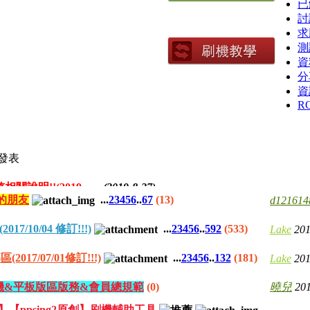
已
討
求
測
資
分
資
R
發表
【公告】論壇登入帳密/信箱安全機制調整相關說明!!(2019.08.27)
(2019-8-27)
的朋友
...
2
3
4
5
6
..
67
(13)
d121614
18/12/01修訂
(2018-12-21)
018.09.01修訂)
(2018-9-3)
7/10/04 修訂!!!)
...
2
3
4
5
6
..
592
(533)
Lake
201
7/07/01修訂!!!)
(2017-11-23)
7/07/01修訂!!!)
...
2
3
4
5
6
..
132
(181)
Lake
201
/金豆儲值相關說明!!
(2017-11-23)
1】手機&平板版區版務&會員總規範
(0)
曉兒
201
】【ppsing2原創】刷機輔助工具