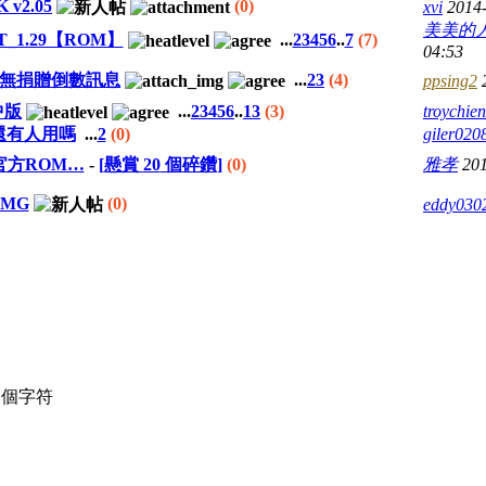
 v2.05
(0)
xvi
2014-
美美的
OOT_1.29【ROM】
...
2
3
4
5
6
..
7
(7)
04:53
Pro 無捐贈倒數訊息
...
2
3
(4)
ppsing2
繁中版
...
2
3
4
5
6
..
13
(3)
troychien
還有人用嗎
...
2
(0)
giler020
刷的官方ROM…
-
[懸賞
20
個碎鑽]
(0)
雅孝
201
IMG
(0)
eddy030
個字符