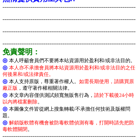
-----------------------------------------------------------------------
-----------------------------------------------------------------------
-----------------------------------------------------------------------
-----------------------------------------------------------------------
免責聲明：
◎
本人
呼籲會員們不要將本站資源用於盈利和/或非法目的。
◎
本人亦不承擔會員將本站資源用於盈利和/或非法目的之任
何後果和/或法律責任。
◎
本人支持原版，尊重著作權人。
如需長期使用，請購買原
廠正版
，遵守著作權相關法律。
◎
本文章內容僅供測試頻寬無販售行為，
請於下載後24小時
以內將檔案刪除
。
◎
本圖像文件皆從網上搜集轉載/不承擔任何技術及版權問
題。
◎
解鎖版軟體有機會被防毒軟體偵測有毒，打開時請先把防
毒軟體關閉
。
-----------------------------------------------------------------------