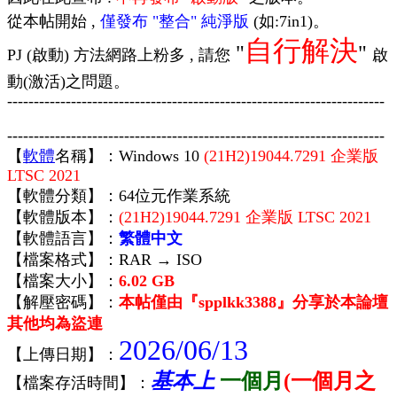
從本帖開始 ,
僅發布 "整合" 純淨版
(如:7in1)。
自行解決
"
"
PJ (啟動) 方法網路上粉多 , 請您
啟
動(激活)之問題。
-----------------------------------------------------------------------
-----------------------------------------------------------------------
【
軟體
名稱】：
Windows 10
(21H2)19044.7291 企業版
LTSC 2021
【軟體分類】：
64位元作業系統
【軟體版本】：
(21H2)19044.7291 企業版 LTSC 2021
【軟體語言】：
繁體中文
【檔案格式】：
RAR → ISO
【檔案大小】：
6.02 GB
【解壓密碼】：
本帖僅由『spplkk3388』分享於本論壇
其他均為盜連
2026/06/13
【上傳日期】：
基本上
一個月
(一個月之
【檔案存活時間】：