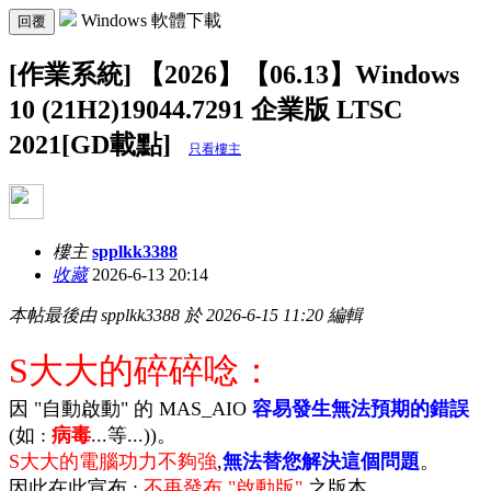
Windows 軟體下載
回覆
[作業系統] 【2026】【06.13】Windows
10 (21H2)19044.7291 企業版 LTSC
2021[GD載點]
只看樓主
樓主
spplkk3388
收藏
2026-6-13 20:14
本帖最後由 spplkk3388 於 2026-6-15 11:20 編輯
S大大的碎碎唸：
因 "自動啟動" 的 MAS_AIO
容易發生無法預期的錯誤
(如 :
病毒
...等...))。
S大大的電腦功力不夠強
,
無法替您解決這個問題
。
因此在此宣布 :
不再發布 "啟動版"
之版本。