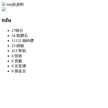
tsfu的資料
tsfu
27
積分
54 顆
鑽石
11152 個
碎鑽
23
經驗
413
幫助
0
技術
0
貢獻
0 次
宣傳
0 個
金豆