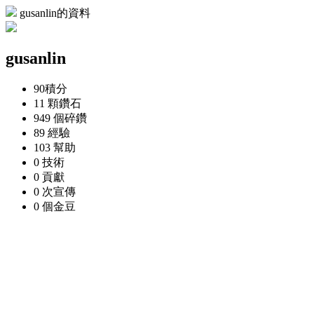
gusanlin的資料
gusanlin
90
積分
11 顆
鑽石
949 個
碎鑽
89
經驗
103
幫助
0
技術
0
貢獻
0 次
宣傳
0 個
金豆