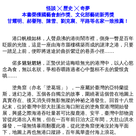
怪談 ╳ 歷史 ╳ 奇夢
本書榮獲國藝會創作獎、文化部藝術新秀獎
甘耀明、郝譽翔、陳雪、劉克襄、平路等名家一致推薦！
港口帆檣如林，人聲鼎沸的港街鬧市裡，側身一瞥是百年
眨眼的光陰，這是一座由海市蜃樓構築而成的謎津之港，只要
一踏足上前，便即將迷途於曲折縈迂的巷弄小徑……
偌多魑魅魍魎，正蟄伏於這晦暗無光的港灣中，以人心慾
念為食，無以名狀，爭相吞嚼路過者心中盤桓不去的愛恨貪
嗔……
塗角窟（亦名「塗葛堀」），一座屬於臺灣的亞特蘭提
斯，迷幻之港。五個各自獨立的故事，圍繞著這個曾在地圖上
真實存在、後又消失得無影無蹤的神祕之港發生。回首十八世
紀末，位於臺灣中部大肚溪出海口附近的塗角窟港灣開始發
展，興盛之際海港吞吐量甚可比擬鹿港、安平，臺灣中部物資
皆從此港出入有無，但在一百年前日治大正年間，大肚山洪水
爆發，一場無情暴雨翻覆此港，從此塗角窟便淹沒於海平面
下，地圖上再也無港口蹤跡，百年風華盡付海上浪花。