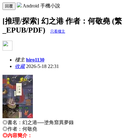
Android 手機小說
回覆
[推理/探索] 幻之港 作者：何敬堯 (繁
_EPUB/PDF)
只看樓主
樓主
hiro1130
收藏
2026-5-18 22:31
◎書名：
幻之港──塗角窟異夢錄
◎作者：何敬堯
◎內容簡介：