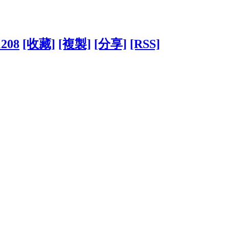
1208
[收藏]
[複製]
[分享]
[RSS]