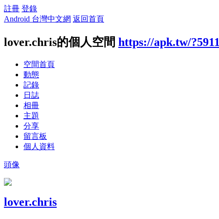
註冊
登錄
Android 台灣中文網
返回首頁
lover.chris的個人空間
https://apk.tw/?591
空間首頁
動態
記錄
日誌
相冊
主題
分享
留言板
個人資料
頭像
lover.chris