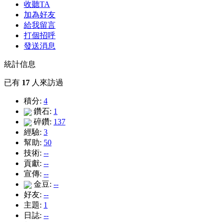
收聽TA
加為好友
給我留言
打個招呼
發送消息
統計信息
已有
17
人來訪過
積分:
4
鑽石:
1
碎鑽:
137
經驗:
3
幫助:
50
技術:
--
貢獻:
--
宣傳:
--
金豆:
--
好友:
--
主題:
1
日誌:
--