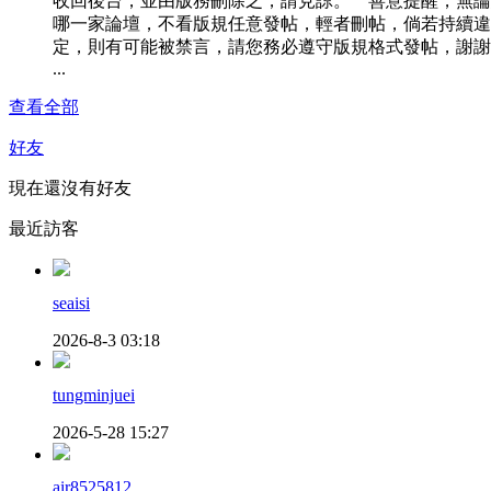
收回後台，並由版務刪除之，請見諒。 善意提醒，無論
哪一家論壇，不看版規任意發帖，輕者刪帖，倘若持續違
定，則有可能被禁言，請您務必遵守版規格式發帖，謝謝！ 
...
查看全部
好友
現在還沒有好友
最近訪客
seaisi
2026-8-3 03:18
tungminjuei
2026-5-28 15:27
air8525812