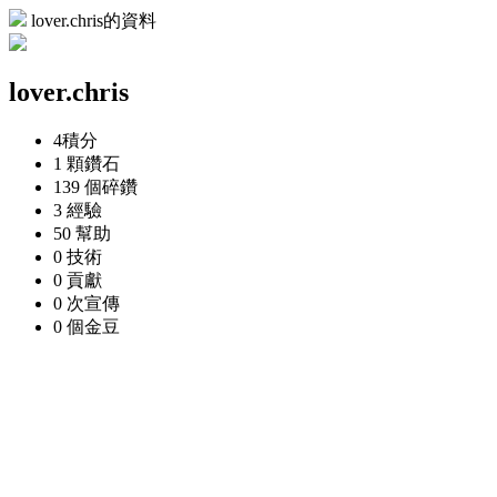
lover.chris的資料
lover.chris
4
積分
1 顆
鑽石
139 個
碎鑽
3
經驗
50
幫助
0
技術
0
貢獻
0 次
宣傳
0 個
金豆