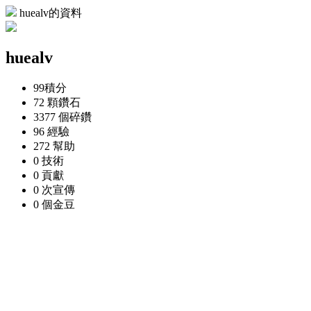
huealv的資料
huealv
99
積分
72 顆
鑽石
3377 個
碎鑽
96
經驗
272
幫助
0
技術
0
貢獻
0 次
宣傳
0 個
金豆