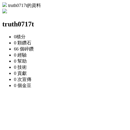
truth0717t的資料
truth0717t
0
積分
0 顆
鑽石
66 個
碎鑽
0
經驗
0
幫助
0
技術
0
貢獻
0 次
宣傳
0 個
金豆