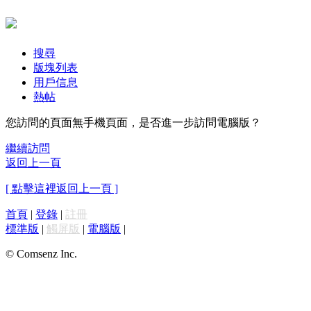
搜尋
版塊列表
用戶信息
熱帖
您訪問的頁面無手機頁面，是否進一步訪問電腦版？
繼續訪問
返回上一頁
[ 點擊這裡返回上一頁 ]
首頁
|
登錄
|
註冊
標準版
|
觸屏版
|
電腦版
|
© Comsenz Inc.